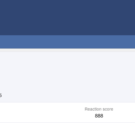
5
Reaction score
888