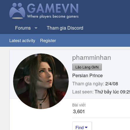
Forums
Tham gia Discord
Latest activity
Register
phamminhan
Lão Làng GVN
Persian Prince
Tham gia ngày
2/4/08
Last seen
Thứ bảy lúc 09:2
Bài viết
3,601
Find