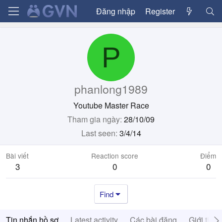
Đăng nhập
Register
P
phanlong1989
Youtube Master Race
Tham gia ngày
28/10/09
Last seen
3/4/14
Bài viết
Reaction score
Điểm
3
0
0
Find
Tin nhắn hồ sơ
Latest activity
Các bài đăng
Giới thiệ