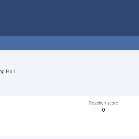
ng Hell
Reaction score
0