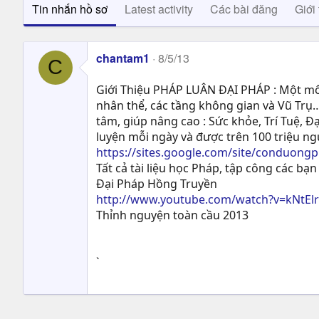
Tin nhắn hồ sơ
Latest activity
Các bài đăng
Giới 
chantam1
8/5/13
C
Giới Thiệu PHÁP LUÂN ĐẠI PHÁP : Một môn
nhân thể, các tầng không gian và Vũ Trụ…
tâm, giúp nâng cao : Sức khỏe, Trí Tuệ, Ð
luyện mỗi ngày và được trên 100 triệu n
https://sites.google.com/site/conduong
Tất cả tài liệu học Pháp, tập công các bạn 
Đại Pháp Hồng Truyền
http://www.youtube.com/watch?v=kNtEl
Thỉnh nguyện toàn cầu 2013
`