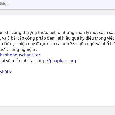
thiệu
 khí công thượng thừa: tiết lộ những chân lý một cách sâu
 và 5 bài tập công pháp đem lại hiệu quả kỳ diệu trong việc
ạo Ðức ,… hiện nay được dịch ra hơn 38 ngôn ngử và phổ biế
gười chứng nghiệm :
phanbonquychansite/
tải về miễn phí tại :
http://phapluan.org
ryh0Uc