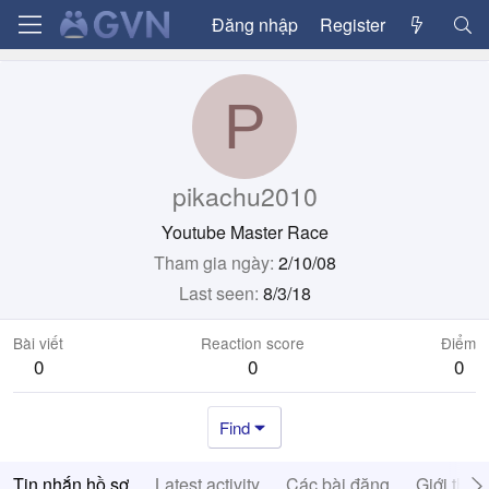
Đăng nhập
Register
P
pikachu2010
Youtube Master Race
Tham gia ngày
2/10/08
Last seen
8/3/18
Bài viết
Reaction score
Điểm
0
0
0
Find
Tin nhắn hồ sơ
Latest activity
Các bài đăng
Giới thiệ