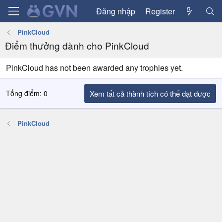
Đăng nhập
Register
PinkCloud
Điểm thưởng dành cho PinkCloud
PinkCloud has not been awarded any trophies yet.
Tổng điểm: 0
Xem tất cả thành tích có thể đạt được
PinkCloud