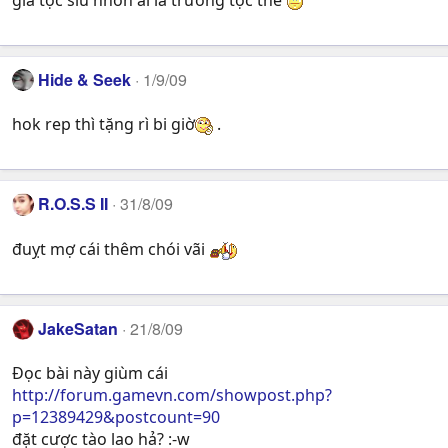
gia tộc siu nhơn ai là trưởng tộc thế
Hide & Seek
1/9/09
hok rep thì tặng rì bi giờ
.
R.O.S.S II
31/8/09
đuỵt mợ cái thêm chói vãi
JakeSatan
21/8/09
Đọc bài này giùm cái
http://forum.gamevn.com/showpost.php?
p=12389429&postcount=90
đặt cược tào lao hả? :-w