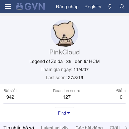
Đăng nhập
Register
PinkCloud
Legend of Zelda
·
35
·
đến từ
HCM
Tham gia ngày
11/4/07
Last seen
27/3/19
Bài viết
Reaction score
Điểm
942
127
0
Find
Tin nhắn hồ sơ
Latest activity
Các bài đăng
Giới thiệ