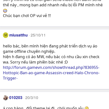
thế này , mong bạn add nhanh nếu bị lỗi PM mình nhé
Chúc bạn chơi OP vui vẻ !!!
miusatthu
25/10/11
M
hello bác, bên mình hiện đang phát triển dịch vụ áo
game offline chuyên nghiệp.
hiện h đang có áo MW, nếu bác có nhu cầu xin check
wa. Sorry nếu làm phiền bác nhé :D
http://forum.gamevn.com/showthread.php?836955-
Hottopic-Ban-ao-game-Assassin-creed-Halo-Chrono-
Trigger-
010203
20/3/10
á con hàng , đổi theme lại đi , chói muốn xỉu