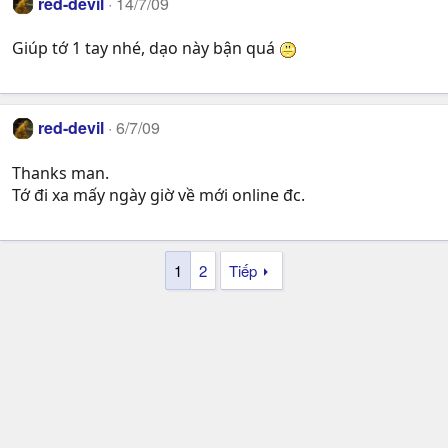
red-devil
14/7/09
Giúp tớ 1 tay nhé, dạo này bận quá
red-devil
6/7/09
Thanks man.
Tớ đi xa mấy ngày giờ về mới online đc.
1
2
Tiếp