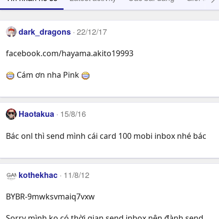
dark_dragons
22/12/17
facebook.com/hayama.akito19993
Cám ơn nha Pink
Haotakua
15/8/16
Bác onl thì send mình cái card 100 mobi inbox nhé bác
kothekhac
11/8/12
BYBR-9mwksvmaiq7vxw
Sorry mình ko có thời gian send inbox nên đành send