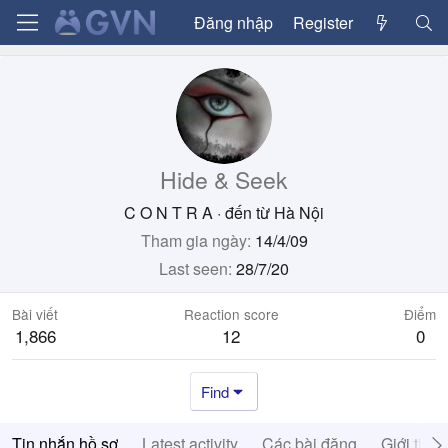
Đăng nhập
Register
Hide & Seek
C O N T R A
·
đến từ
Hà Nội
Tham gia ngày
14/4/09
Last seen
28/7/20
Bài viết
Reaction score
Điểm
1,866
12
0
Find
Tin nhắn hồ sơ
Latest activity
Các bài đăng
Giới thiệ