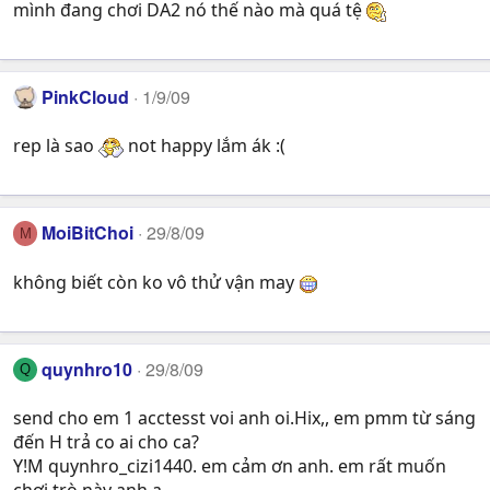
mình đang chơi DA2 nó thế nào mà quá tệ
PinkCloud
1/9/09
rep là sao
not happy lắm ák :(
MoiBitChoi
29/8/09
M
không biết còn ko vô thử vận may
quynhro10
29/8/09
Q
send cho em 1 acctesst voi anh oi.Hix,, em pmm từ sáng
đến H trả co ai cho ca?
Y!M quynhro_cizi1440. em cảm ơn anh. em rất muốn