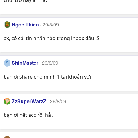
chơi trò này anh a.
Ngọc Thiên
29/8/09
ax, có cái tin nhắn nào trong inbox đâu :S
ShinMaster
29/8/09
S
bạn ơi share cho mình 1 tài khoản với
ZzSuperWarzZ
29/8/09
bạn ơi hết acc rồi hả .