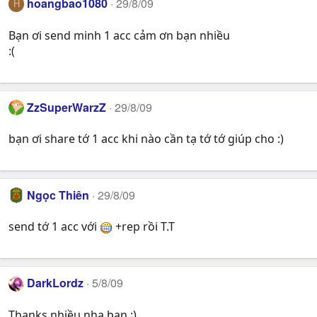
hoangbao1080
29/8/09
H
Bạn ơi send minh 1 acc cảm ơn bạn nhiều
:(
ZzSuperWarzZ
29/8/09
bạn ơi share tớ 1 acc khi nào cần tạ tớ tớ giúp cho :)
Ngọc Thiên
29/8/09
send tớ 1 acc với
+rep rồi T.T
DarkLordz
5/8/09
Thanks nhiều nha bạn :)