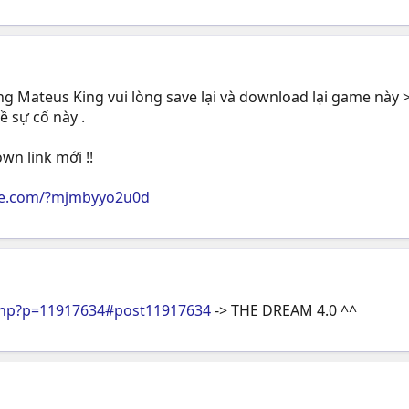
Mateus King vui lòng save lại và download lại game này >< rồ
ề sự cố này .
n link mới !!
re.com/?mjmbyyo2u0d
php?p=11917634#post11917634
-> THE DREAM 4.0 ^^