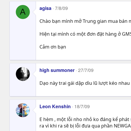
agisa
7/8/09
A
Chào bạn mình mở Trung gian mua bán me
Hiện tại mình có một đơn đặt hàng ở GMS 
Cảm ơn bạn
high summoner
27/7/09
Dạo này trai gái dập dìu lũ lượt kéo nha
Leon Kenshin
18/7/09
E hèm , một lỗi nho nhỏ ko đáng kể phát
ra vì khi ra sẽ bị lỗi đưa qua phần NEWG