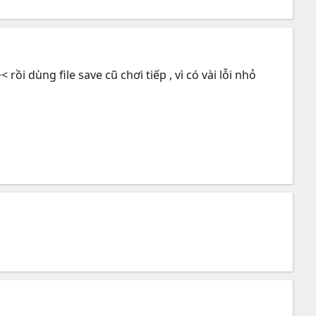
i dùng file save cũ chơi tiếp , vì có vài lỗi nhỏ