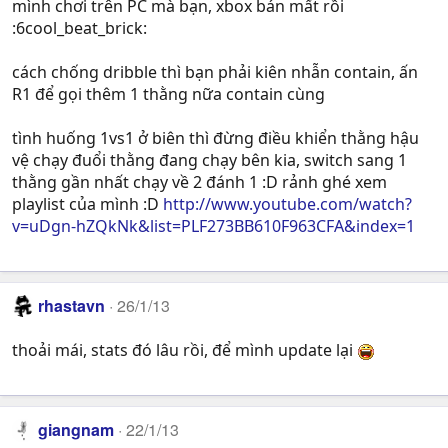
mình chơi trên PC mà bạn, xbox bán mất rồi
:6cool_beat_brick:
cách chống dribble thì bạn phải kiên nhẫn contain, ấn
R1 để gọi thêm 1 thằng nữa contain cùng
tình huống 1vs1 ở biên thì đừng điều khiển thằng hậu
vệ chạy đuổi thằng đang chạy bên kia, switch sang 1
thằng gần nhất chạy về 2 đánh 1 :D rảnh ghé xem
playlist của mình :D
http://www.youtube.com/watch?
v=uDgn-hZQkNk&list=PLF273BB610F963CFA&index=1
rhastavn
26/1/13
thoải mái, stats đó lâu rồi, để mình update lại
giangnam
22/1/13