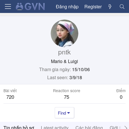
Đăng nhập
Register
pntk
Mario & Luigi
Tham gia ngày
15/10/06
Last seen
3/9/18
Bài viết
Reaction score
Điểm
720
75
0
Find
Tin nhắn hồ sơ
Latest activity
Các bài đăng
Giới thiệ