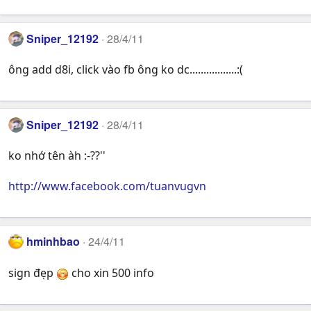
Sniper_12192
28/4/11
ông add d8i, click vào fb ông ko dc.................:(
Sniper_12192
28/4/11
ko nhớ tên àh :-??''
http://www.facebook.com/tuanvugvn
hminhbao
24/4/11
sign đẹp
cho xin 500 info