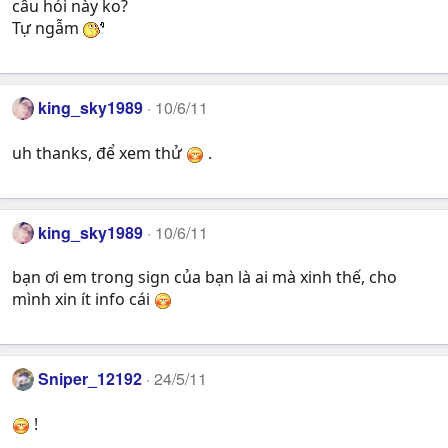
câu hỏi này ko?
Tự ngẫm
king_sky1989
10/6/11
uh thanks, để xem thử
.
king_sky1989
10/6/11
bạn ơi em trong sign của bạn là ai mà xinh thế, cho
mình xin ít info cái
Sniper_12192
24/5/11
!