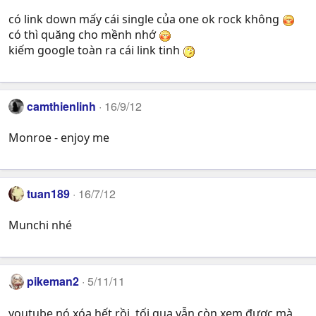
có link down mấy cái single của one ok rock không
có thì quăng cho mềnh nhớ
kiếm google toàn ra cái link tinh
camthienlinh
16/9/12
Monroe - enjoy me
tuan189
16/7/12
Munchi nhé
pikeman2
5/11/11
youtube nó xóa hết rồi, tối qua vẫn còn xem được mà