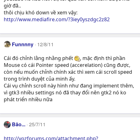
giờ đã..
thôi chịu khó down về xem vậy:
http://www.mediafire.com/?3iey0yszdgc2z82
Funnnny
12/8/11
Cái đó chỉnh lằng nhằng phết
, mặc định thì phần
Mouse có cái Pointer speed (accerelation) cũng được,
còn nếu muốn chỉnh chính xác thì xem cái scroll speed
trong trình duyệt của minh ấy.
Cái vụ chỉnh scroll này hình như đang implement thêm,
vì gtk3 nhiều settings nó đã thay đổi nên gtk2 nó ko
phát triển nhiều nữa
Bão...
25/7/11
http://vozforums.com/attachment.php?