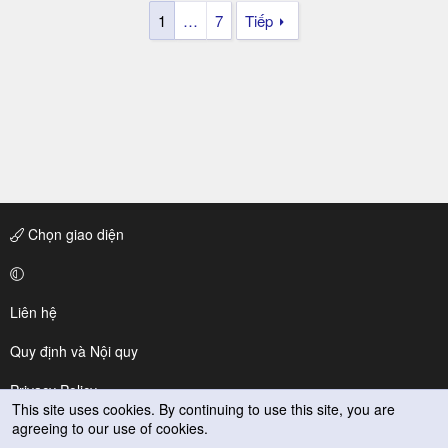
1
…
7
Tiếp
Chọn giao diện
Liên hệ
Quy định và Nội quy
Privacy Policy
This site uses cookies. By continuing to use this site, you are
agreeing to our use of cookies.
Trợ giúp