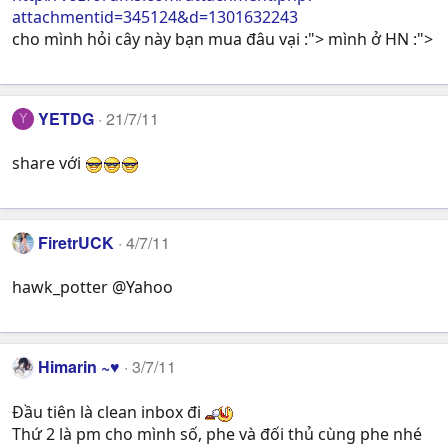
attachmentid=345124&d=1301632243
cho mình hỏi cây này bạn mua đâu vại :"> mình ở HN :">
YETDG
21/7/11
Y
share với
FiretrUCK
4/7/11
hawk_potter @Yahoo
Himarin ~♥
3/7/11
Đầu tiên là clean inbox đi
Thứ 2 là pm cho mình số, phe và đối thủ cùng phe nhé