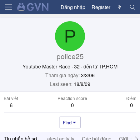
Đăng nhập
Register
P
police25
Youtube Master Race
·
32
·
đến từ
TP.HCM
Tham gia ngày
3/3/06
Last seen
18/8/09
Bài viết
Reaction score
Điểm
6
0
0
Find
Tin nhắn hồ sơ
Latest activity
Các bài đăng
Giới thiệ