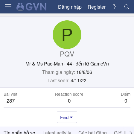
Đăng nhập
Register
P
PQV
Mr & Ms Pac-Man
·
44
·
đến từ
GameVn
Tham gia ngày
18/8/06
Last seen
4/11/22
Bài viết
Reaction score
Điểm
287
0
0
Find
Tin nhắn hồ sơ
Latest activity
Các bài đăng
Giới thiệ