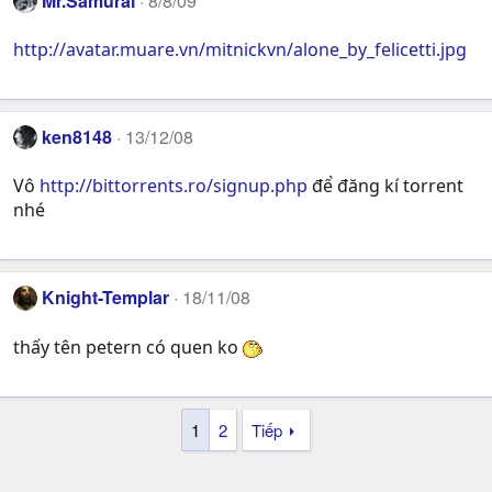
Mr.Samurai
8/8/09
http://avatar.muare.vn/mitnickvn/alone_by_felicetti.jpg
ken8148
13/12/08
Vô
http://bittorrents.ro/signup.php
để đăng kí torrent
nhé
Knight-Templar
18/11/08
thấy tên petern có quen ko
1
2
Tiếp