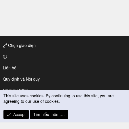
Chọn giao diện
Liên hệ
Quy định và Nội quy
Privacy Policy
This site uses cookies. By continuing to use this site, you are
agreeing to our use of cookies.
Trợ giúp
R
Accept
Tìm hiểu thêm.…
S
S