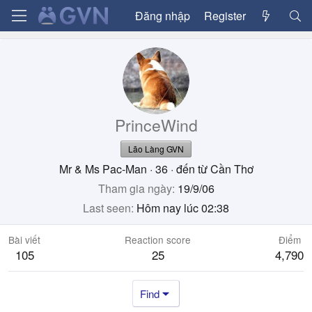
Đăng nhập
Register
PrinceWind
Lão Làng GVN
Mr & Ms Pac-Man
·
36
·
đến từ
Cần Thơ
Tham gia ngày
19/9/06
Last seen
Hôm nay lúc 02:38
Bài viết
Reaction score
Điểm
105
25
4,790
Find