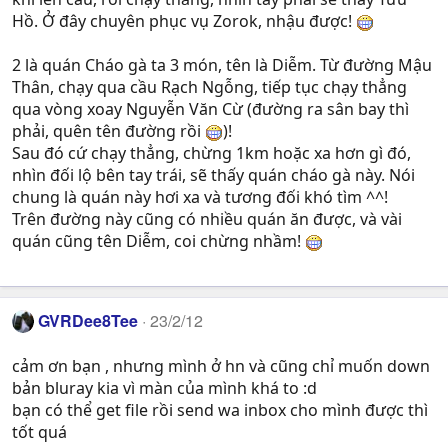
Hồ. Ở đây chuyên phục vụ Zorok, nhậu được!
2 là quán Cháo gà ta 3 món, tên là Diễm. Từ đường Mậu
Thân, chạy qua cầu Rạch Ngỗng, tiếp tục chạy thẳng
qua vòng xoay Nguyễn Văn Cừ (đường ra sân bay thì
phải, quên tên đường rồi
)!
Sau đó cứ chạy thẳng, chừng 1km hoặc xa hơn gì đó,
nhìn đối lộ bên tay trái, sẽ thấy quán cháo gà này. Nói
chung là quán này hơi xa và tương đối khó tìm ^^!
Trên đường này cũng có nhiều quán ăn được, và vài
quán cũng tên Diễm, coi chừng nhầm!
GVRDee8Tee
23/2/12
cảm ơn bạn , nhưng mình ở hn và cũng chỉ muốn down
bản bluray kia vì màn của mình khá to :d
bạn có thể get file rồi send wa inbox cho mình được thì
tốt quá