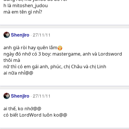
h là mitoshen_judou
mà em tên gì nhỉ?
Shenjiro
27/11/11
anh già ròi hay quên lắm
ngày đó nhớ có 3 boy: mastergame, anh và Lordsword
thôi mà
nữ thì có em gái anh, phúc, chị Châu và chị Linh
ai nữa nhỉ@@
Shenjiro
27/11/11
ai thế, ko nhớ@@
có biết LordWord luôn ko@@