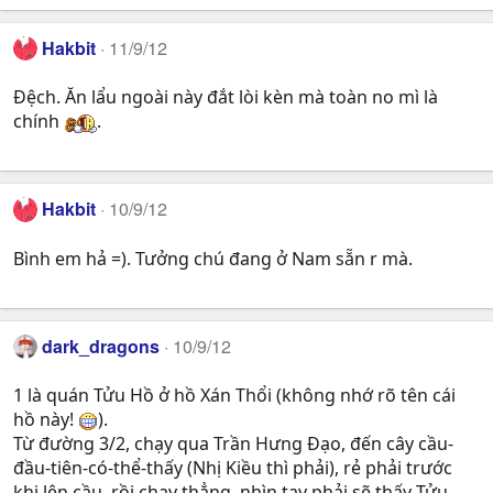
Hakbit
11/9/12
Đệch. Ăn lẩu ngoài này đắt lòi kèn mà toàn no mì là
chính
.
Hakbit
10/9/12
Bình em hả =). Tưởng chú đang ở Nam sẵn r mà.
dark_dragons
10/9/12
1 là quán Tửu Hồ ở hồ Xán Thổi (không nhớ rõ tên cái
hồ này!
).
Từ đường 3/2, chạy qua Trần Hưng Đạo, đến cây cầu-
đầu-tiên-có-thể-thấy (Nhị Kiều thì phải), rẻ phải trước
khi lên cầu, rồi chạy thẳng, nhìn tay phải sẽ thấy Tửu