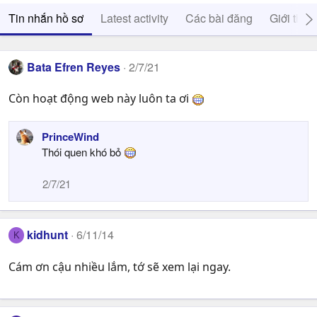
Tin nhắn hồ sơ
Latest activity
Các bài đăng
Giới thiệ
Bata Efren Reyes
2/7/21
Còn hoạt động web này luôn ta ơi
PrinceWind
Thói quen khó bỏ
2/7/21
kidhunt
6/11/14
K
Cám ơn cậu nhiều lắm, tớ sẽ xem lại ngay.