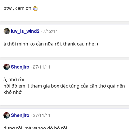
btw , cảm ơn
luv_is_wind2
7/12/11
à thôi mình ko cần nữa rồi, thank cậu nhe :)
Shenjiro
27/11/11
à, nhớ rồi
hồi đó em ít tham gia box tiệc tùng của cần thơ quá nên
khó nhớ
Shenjiro
27/11/11
đúng rồi, mà yahoo đó bỏ rồi