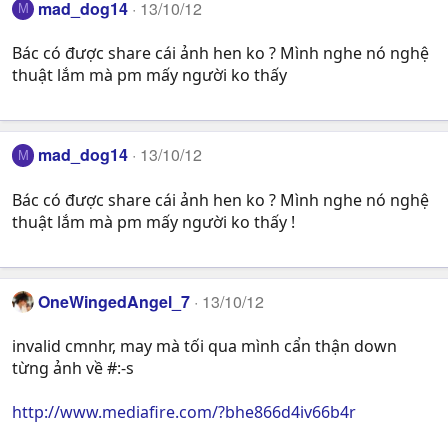
mad_dog14
13/10/12
M
Bác có được share cái ảnh hen ko ? Mình nghe nó nghệ
thuật lắm mà pm mấy người ko thấy
mad_dog14
13/10/12
M
Bác có được share cái ảnh hen ko ? Mình nghe nó nghệ
thuật lắm mà pm mấy người ko thấy !
OneWingedAngel_7
13/10/12
invalid cmnhr, may mà tối qua mình cẩn thận down
từng ảnh về #:-s
http://www.mediafire.com/?bhe866d4iv66b4r