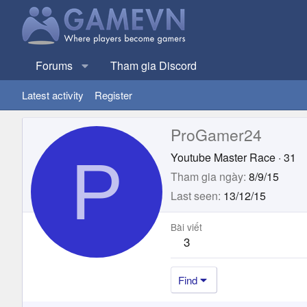
Forums
Tham gia Discord
Latest activity
Register
ProGamer24
P
Youtube Master Race
·
31
Tham gia ngày
8/9/15
Last seen
13/12/15
Bài viết
3
Find