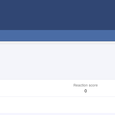
Reaction score
0