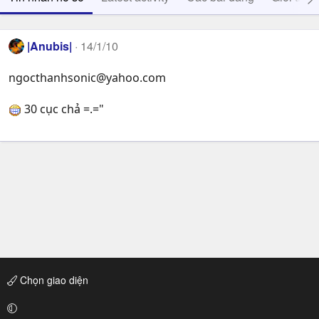
|Anubis|
14/1/10
ngocthanhsonic@yahoo.com
30 cục chả =.="
Chọn giao diện