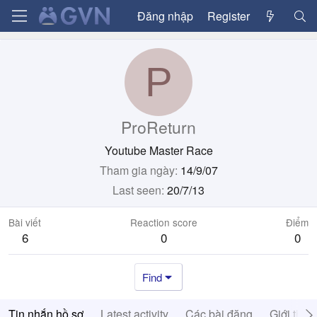
Đăng nhập
Register
P
ProReturn
Youtube Master Race
Tham gia ngày
14/9/07
Last seen
20/7/13
Bài viết
Reaction score
Điểm
6
0
0
Find
Tin nhắn hồ sơ
Latest activity
Các bài đăng
Giới thiệ