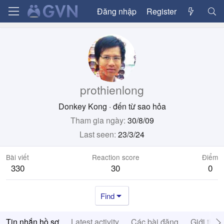
Đăng nhập
Register
prothienlong
Donkey Kong
·
đến từ
sao hỏa
Tham gia ngày
30/8/09
Last seen
23/3/24
Bài viết
Reaction score
Điểm
330
30
0
Find
Tin nhắn hồ sơ
Latest activity
Các bài đăng
Giới thiệ