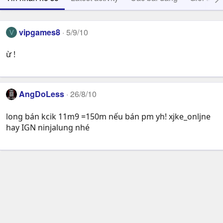
vipgames8
5/9/10
V
ừ !
AngDoLess
26/8/10
long bán kcik 11m9 =150m nếu bán pm yh! xjke_onljne
hay IGN ninjalung nhé