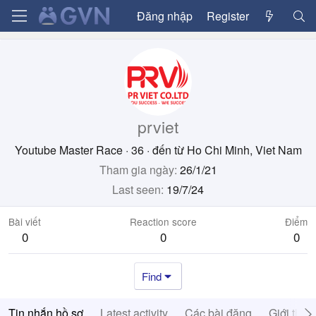
Đăng nhập
Register
prviet
Youtube Master Race
·
36
·
đến từ
Ho Chi Minh, Viet Nam
Tham gia ngày
26/1/21
Last seen
19/7/24
Bài viết
Reaction score
Điểm
0
0
0
Find
Tin nhắn hồ sơ
Latest activity
Các bài đăng
Giới thiệ