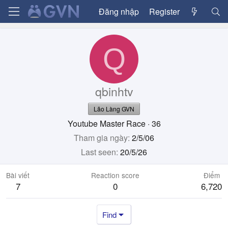
Đăng nhập
Register
Q
qbinhtv
Lão Làng GVN
Youtube Master Race
·
36
Tham gia ngày
2/5/06
Last seen
20/5/26
Bài viết
Reaction score
Điểm
7
0
6,720
Find