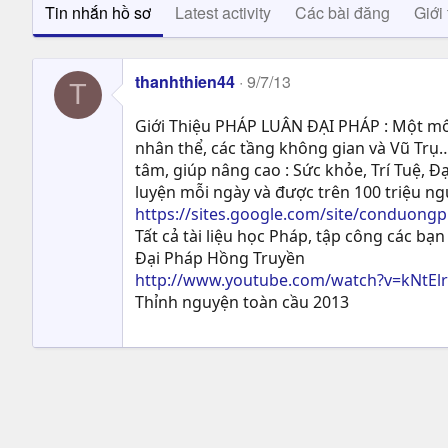
Tin nhắn hồ sơ
Latest activity
Các bài đăng
Giới 
thanhthien44
9/7/13
T
Giới Thiệu PHÁP LUÂN ĐẠI PHÁP : Một môn
nhân thể, các tầng không gian và Vũ Trụ…
tâm, giúp nâng cao : Sức khỏe, Trí Tuệ, Ð
luyện mỗi ngày và được trên 100 triệu n
https://sites.google.com/site/conduong
Tất cả tài liệu học Pháp, tập công các bạn 
Đại Pháp Hồng Truyền
http://www.youtube.com/watch?v=kNtEl
Thỉnh nguyện toàn cầu 2013