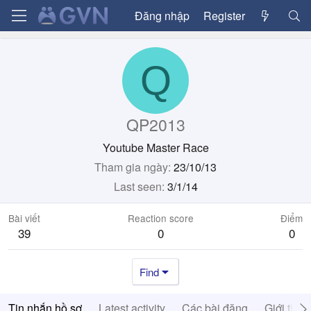
Đăng nhập
Register
Q
QP2013
Youtube Master Race
Tham gia ngày
23/10/13
Last seen
3/1/14
Bài viết
Reaction score
Điểm
39
0
0
Find
Tin nhắn hồ sơ
Latest activity
Các bài đăng
Giới thiệ