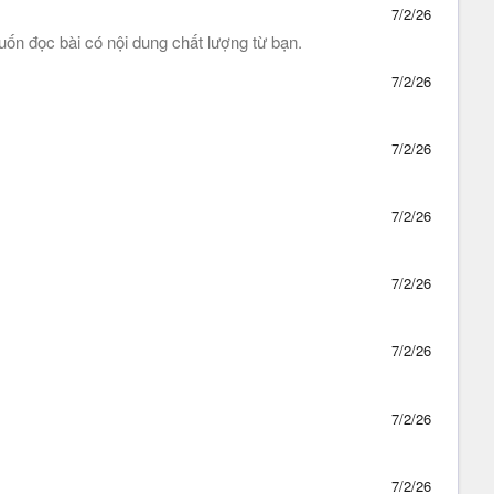
7/2/26
uốn đọc bài có nội dung chất lượng từ bạn.
7/2/26
7/2/26
7/2/26
7/2/26
7/2/26
7/2/26
7/2/26