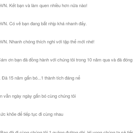
eVN. Kết bạn và làm quen nhiều hơn nữa nào!
eVN. Có vẻ bạn đang bắt nhịp khá nhanh đấy.
VN. Nhanh chóng thích nghi với tập thể mới nhé!
m ơn bạn đã đồng hành với chúng tôi trong 10 năm qua và đã đóng g
Đã 15 năm gắn bó...1 thành tích đáng nể
n vẫn ngày ngày gắn bó cùng chúng tôi
ức khỏe để tiếp tục đi cùng nhau
n đã đi cùng chúng tôi 1 quãng đường dài. Hi vọng chúng ta sẽ tiếp