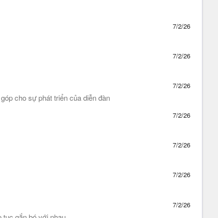
7/2/26
7/2/26
7/2/26
óp cho sự phát triển của diễn đàn
7/2/26
7/2/26
7/2/26
7/2/26
 tục gắn bó với nhau