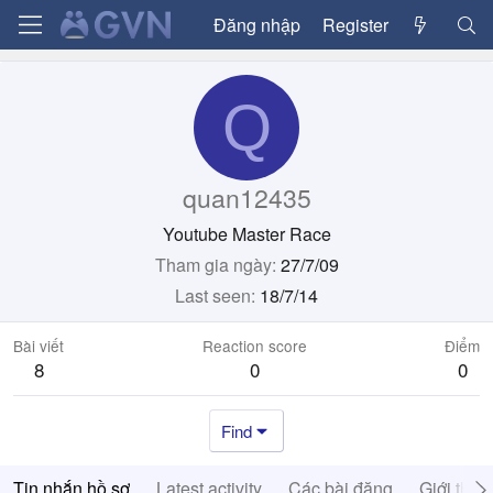
Đăng nhập
Register
Q
quan12435
Youtube Master Race
Tham gia ngày
27/7/09
Last seen
18/7/14
Bài viết
Reaction score
Điểm
8
0
0
Find
Tin nhắn hồ sơ
Latest activity
Các bài đăng
Giới thiệ