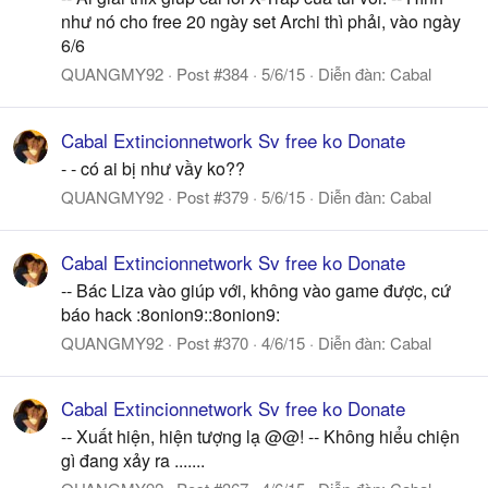
như nó cho free 20 ngày set Archi thì phải, vào ngày
6/6
QUANGMY92
Post #384
5/6/15
Diễn đàn:
Cabal
Cabal Extincionnetwork Sv free ko Donate
- - có ai bị như vầy ko??
QUANGMY92
Post #379
5/6/15
Diễn đàn:
Cabal
Cabal Extincionnetwork Sv free ko Donate
-- Bác Liza vào giúp với, không vào game được, cứ
báo hack :8onion9::8onion9:
QUANGMY92
Post #370
4/6/15
Diễn đàn:
Cabal
Cabal Extincionnetwork Sv free ko Donate
-- Xuất hiện, hiện tượng lạ @@! -- Không hiểu chiện
gì đang xảy ra .......