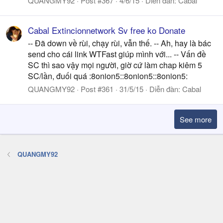
QUANGMY92
Post #367
4/6/15
Diễn đàn:
Cabal
Cabal Extincionnetwork Sv free ko Donate
-- Đã down về rùi, chạy rùi, vẫn thế. -- Ah, hay là bác
send cho cái link WTFast giúp mình với... -- Vấn đề
SC thì sao vậy mọi người, giờ cứ làm chap kiêm 5
SC/lần, đuối quá :8onion5::8onion5::8onion5:
QUANGMY92
Post #361
31/5/15
Diễn đàn:
Cabal
See more
QUANGMY92