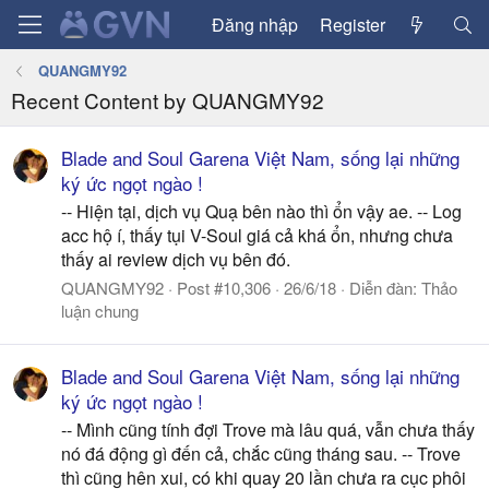
Đăng nhập
Register
QUANGMY92
Recent Content by QUANGMY92
Blade and Soul Garena Việt Nam, sống lại những
ký ức ngọt ngào !
-- Hiện tại, dịch vụ Quạ bên nào thì ổn vậy ae. -- Log
acc hộ í, thấy tụi V-Soul giá cả khá ổn, nhưng chưa
thấy ai review dịch vụ bên đó.
QUANGMY92
Post #10,306
26/6/18
Diễn đàn:
Thảo
luận chung
Blade and Soul Garena Việt Nam, sống lại những
ký ức ngọt ngào !
-- Mình cũng tính đợi Trove mà lâu quá, vẫn chưa thấy
nó đá động gì đến cả, chắc cũng tháng sau. -- Trove
thì cũng hên xui, có khi quay 20 lần chưa ra cục phôi