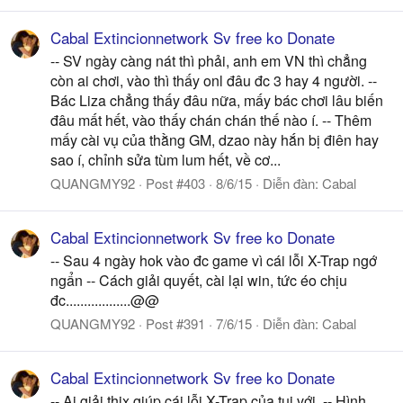
Cabal Extincionnetwork Sv free ko Donate
-- SV ngày càng nát thì phải, anh em VN thì chẳng
còn ai chơi, vào thì thấy onl đâu đc 3 hay 4 người. --
Bác Liza chẳng thấy đâu nữa, mấy bác chơi lâu biến
đâu mất hết, vào thấy chán chán thế nào í. -- Thêm
mấy cài vụ của thằng GM, dzao này hắn bị điên hay
sao í, chỉnh sửa tùm lum hết, về cơ...
QUANGMY92
Post #403
8/6/15
Diễn đàn:
Cabal
Cabal Extincionnetwork Sv free ko Donate
-- Sau 4 ngày hok vào đc game vì cái lỗi X-Trap ngớ
ngẩn -- Cách giải quyết, cài lại win, tức éo chịu
đc..................@@
QUANGMY92
Post #391
7/6/15
Diễn đàn:
Cabal
Cabal Extincionnetwork Sv free ko Donate
-- Ai giải thix giúp cái lỗi X-Trap của tui với. -- Hình