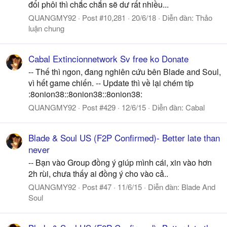
đổi phôi thì chắc chắn sẽ dư rất nhiều...
QUANGMY92
Post #10,281
20/6/18
Diễn đàn:
Thảo
luận chung
Cabal Extincionnetwork Sv free ko Donate
-- Thế thì ngon, đang nghiên cứu bên Blade and Soul,
vì hết game chiến. -- Update thì về lại chém típ
:8onion38::8onion38::8onion38:
QUANGMY92
Post #429
12/6/15
Diễn đàn:
Cabal
Blade & Soul US (F2P Confirmed)- Better late than
never
-- Bạn vào Group đồng ý giúp mình cái, xin vào hơn
2h rùi, chưa thấy ai đồng ý cho vào cả..
QUANGMY92
Post #47
11/6/15
Diễn đàn:
Blade And
Soul