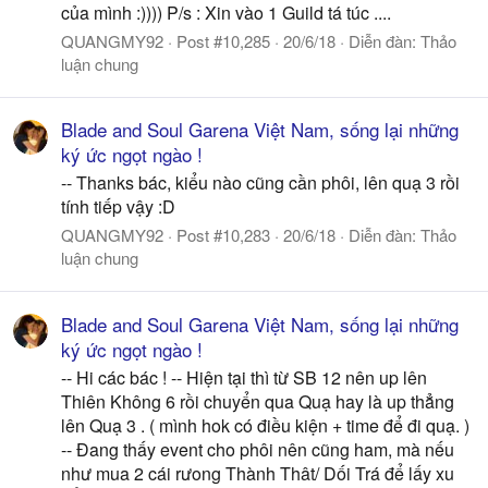
của mình :)))) P/s : Xin vào 1 Guild tá túc ....
QUANGMY92
Post #10,285
20/6/18
Diễn đàn:
Thảo
luận chung
Blade and Soul Garena Việt Nam, sống lại những
ký ức ngọt ngào !
-- Thanks bác, kiểu nào cũng cần phôi, lên quạ 3 rồi
tính tiếp vậy :D
QUANGMY92
Post #10,283
20/6/18
Diễn đàn:
Thảo
luận chung
Blade and Soul Garena Việt Nam, sống lại những
ký ức ngọt ngào !
-- Hi các bác ! -- Hiện tại thì từ SB 12 nên up lên
Thiên Không 6 rồi chuyển qua Quạ hay là up thẳng
lên Quạ 3 . ( mình hok có điều kiện + time để đi quạ. )
-- Đang thấy event cho phôi nên cũng ham, mà nếu
như mua 2 cái rưong Thành Thât/ Dối Trá để lấy xu