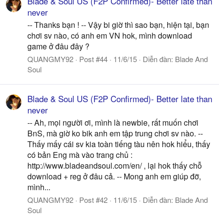
Blade & Soul US (F2P Confirmed)- Better late than
never
-- Thanks bạn ! -- Vậy bi giờ thì sao bạn, hiện tại, bạn
chơi sv nào, có anh em VN hok, mình download
game ở đâu đây ?
QUANGMY92
Post #44
11/6/15
Diễn đàn:
Blade And
Soul
Blade & Soul US (F2P Confirmed)- Better late than
never
-- Ah, mọi người ơi, mình là newbie, rất muốn chơi
BnS, mà giờ ko bik anh em tập trung chơi sv nào. --
Thấy mấy cái sv kia toàn tiếng tàu nên hok hiểu, thấy
có bản Eng mà vào trang chủ :
http://www.bladeandsoul.com/en/ , lại hok thấy chỗ
download + reg ở đâu cả. -- Mong anh em giúp đỡ,
mình...
QUANGMY92
Post #42
11/6/15
Diễn đàn:
Blade And
Soul