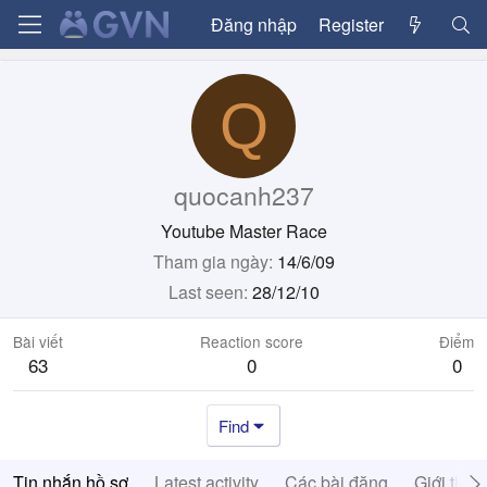
Đăng nhập
Register
Q
quocanh237
Youtube Master Race
Tham gia ngày
14/6/09
Last seen
28/12/10
Bài viết
Reaction score
Điểm
63
0
0
Find
Tin nhắn hồ sơ
Latest activity
Các bài đăng
Giới thiệ