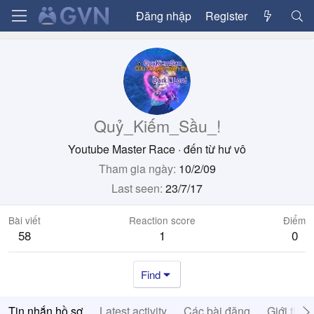
Đăng nhập
Register
Quỷ_Kiếm_Sầu_!
Youtube Master Race
·
đến từ
hư vô
Tham gia ngày
10/2/09
Last seen
23/7/17
Bài viết
Reaction score
Điểm
58
1
0
Find
Tin nhắn hồ sơ
Latest activity
Các bài đăng
Giới thiệ