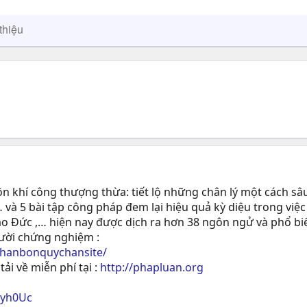
thiệu
 khí công thượng thừa: tiết lộ những chân lý một cách sâu
 và 5 bài tập công pháp đem lại hiệu quả kỳ diệu trong việc
ạo Ðức ,… hiện nay được dịch ra hơn 38 ngôn ngử và phổ biế
gười chứng nghiệm :
phanbonquychansite/
tải về miễn phí tại :
http://phapluan.org
ryh0Uc