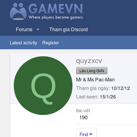
Forums
Tham gia Discord
Latest activity
Register
quyzxcv
Q
Lão Làng GVN
Mr & Ms Pac-Man
Tham gia ngày
10/12/12
Last seen
15/1/26
Bài viết
190
Find