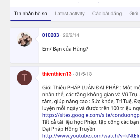
Tin nhắn hồ sơ
Latest activity
Các bài đăng
Giới 
010203
22/2/14
Em/ Bạn của Hùng?
thienthien13
31/5/13
T
Giới Thiệu PHÁP LUÂN ĐẠI PHÁP : Một môn
nhân thể, các tầng không gian và Vũ Trụ…
tâm, giúp nâng cao : Sức khỏe, Trí Tuệ, Ð
luyện mỗi ngày và được trên 100 triệu n
https://sites.google.com/site/conduong
Tất cả tài liệu học Pháp, tập công các bạn 
Đại Pháp Hồng Truyền
http://www.youtube.com/watch?v=kNtEl