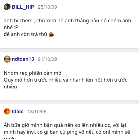
BILL_HIP
25/10/09
anh bị chém , chú xem hộ anh thằng nào nó chém anh
nhé :P
để anh còn trả thù
ndtoan13
21/10/09
Nhóm rep phiên bản mới
Quy mô hơn trước nhiều và nhanh lên hột hơn trước
nhiều
tdloc
13/10/09
Àh bữa giờ mình bận quá nên ko lên nhiều dc, với lại
mình hay invi, có gì bạn cứ ping vô nếu có onl mình sẽ
reply.