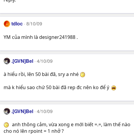
tdloc
8/10/09
YM của mình là designer241988 .
.[GVN]Bel
4/10/09
à hiểu rồi, lên 50 bài đã, sry a nhé
mà k hiểu sao chứ 50 bài đã rep đc nên ko để ý
.[GVN]Bel
4/10/09
anh thông cảm, vừa xong e mới biết =.=, làm thế nào
cho nó lên rpoint = 1 nhở ?