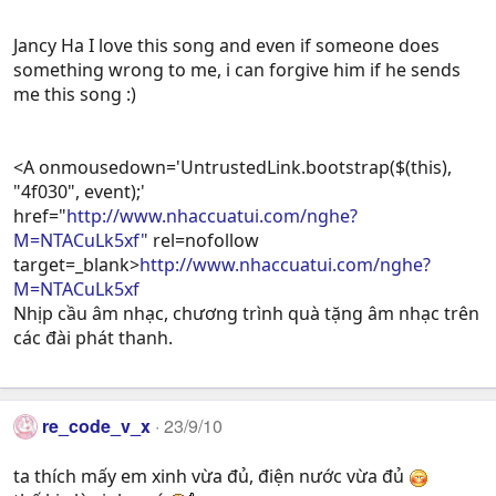
Jancy Ha I love this song and even if someone does
something wrong to me, i can forgive him if he sends
me this song :)
<A onmousedown='UntrustedLink.bootstrap($(this),
"4f030", event);'
href="
http://www.nhaccuatui.com/nghe?
M=NTACuLk5xf"
rel=nofollow
target=_blank>
http://www.nhaccuatui.com/nghe?
M=NTACuLk5xf
Nhịp cầu âm nhạc, chương trình quà tặng âm nhạc trên
các đài phát thanh.
re_code_v_x
23/9/10
ta thích mấy em xinh vừa đủ, điện nước vừa đủ