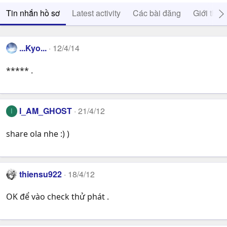
Tin nhắn hồ sơ
Latest activity
Các bài đăng
Giới thiệ
...Kyo...
12/4/14
***** .
I_AM_GHOST
21/4/12
I
share ola nhe :) )
thiensu922
18/4/12
OK để vào check thử phát .