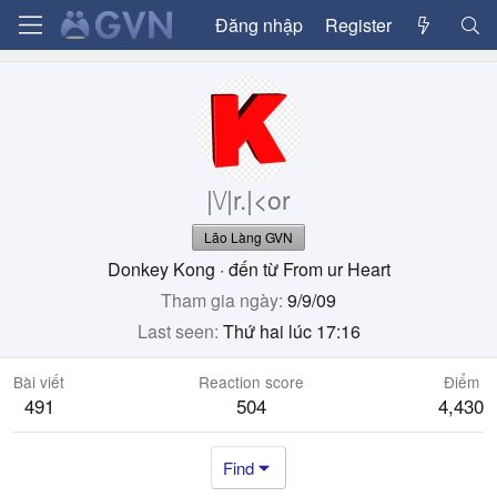
Đăng nhập
Register
|\/|r.|<or
Lão Làng GVN
Donkey Kong
·
đến từ
From ur Heart
Tham gia ngày
9/9/09
Last seen
Thứ hai lúc 17:16
Bài viết
Reaction score
Điểm
491
504
4,430
Find