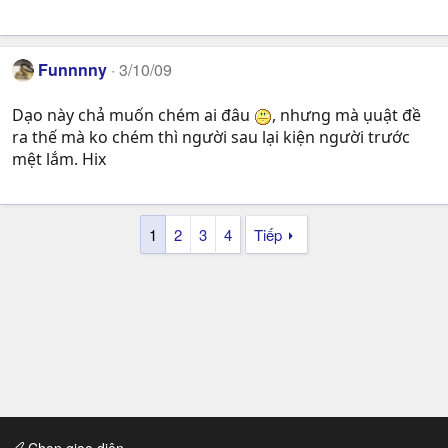
Funnnny
3/10/09
Dạo này chả muốn chém ai đâu
, nhưng mà ụuật đề
ra thế mà ko chém thì người sau lại kiện người trước
mệt lắm. Hix
1
2
3
4
Tiếp