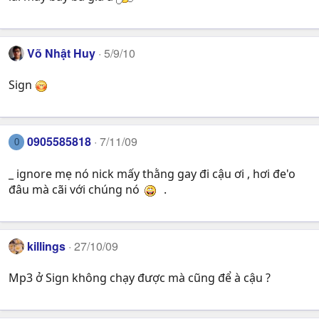
Võ Nhật Huy
5/9/10
Sign
0905585818
7/11/09
0
_ ignore mẹ nó nick mấy thằng gay đi cậu ơi , hơi đe'o
đâu mà cãi với chúng nó
.
killings
27/10/09
Mp3 ở Sign không chạy được mà cũng để à cậu ?