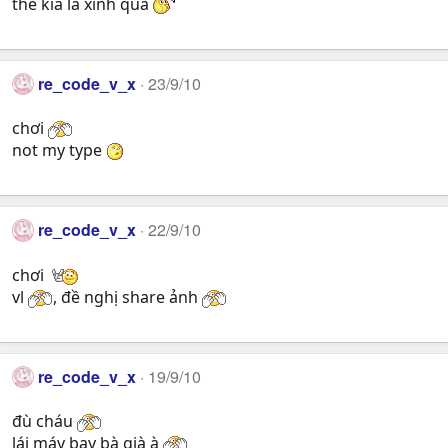
thế kia là xinh quá
re_code_v_x
23/9/10
chơi
not my type
re_code_v_x
22/9/10
chơi
vl
, đề nghị share ảnh
re_code_v_x
19/9/10
đù cháu
lái máy bay bà già à