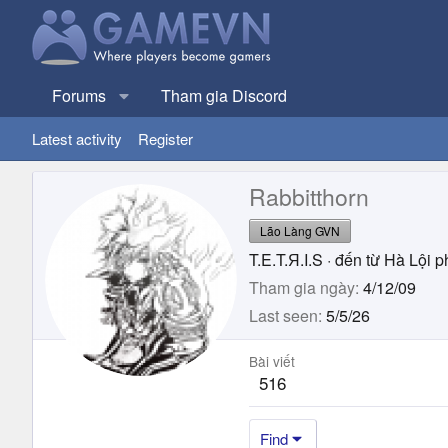
Forums
Tham gia Discord
Latest activity
Register
Rabbitthorn
Lão Làng GVN
T.E.T.Я.I.S
·
đến từ
Hà Lội p
Tham gia ngày
4/12/09
Last seen
5/5/26
Bài viết
516
Find