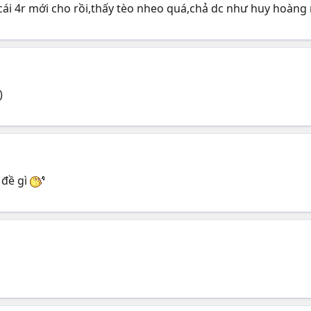
àm cái 4r mới cho rồi,thấy tèo nheo quá,chả dc như huy hoàn
)
 đề gì