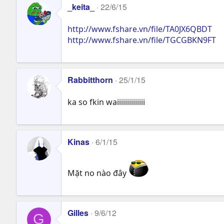
_keita_
22/6/15
http://www.fshare.vn/file/TA0JX6QBDT
http://www.fshare.vn/file/TGCGBKN9FT
Rabbitthorn
25/1/15
ka so fkin waiiiiiiiiiiiiii
Kinas
6/1/15
Mặt no nào đây
Gilles
9/6/12
G