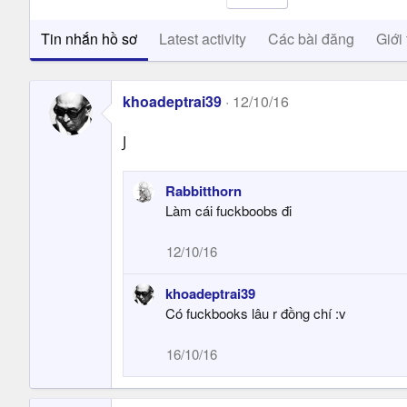
Tin nhắn hồ sơ
Latest activity
Các bài đăng
Giới 
khoadeptrai39
12/10/16
J
Rabbitthorn
Làm cái fuckboobs đi
12/10/16
khoadeptrai39
Có fuckbooks lâu r đồng chí :v
16/10/16