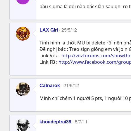
bầu sigma là đội nào bác? lần sau ghi rõ 
LAX Girl
25/5/12
Tình hình là thớt MU bị delete rồi nên phả
Đề nghị bác : Treo sign giống em và Join
Link Voz :
http://vozforums.com/showth
Link FB :
http://www.facebook.com/groups
Catnarok
21/5/12
Mình chỉ chém 1 người 5 pts, 1 người 10 
khoadeptrai39
5/7/11