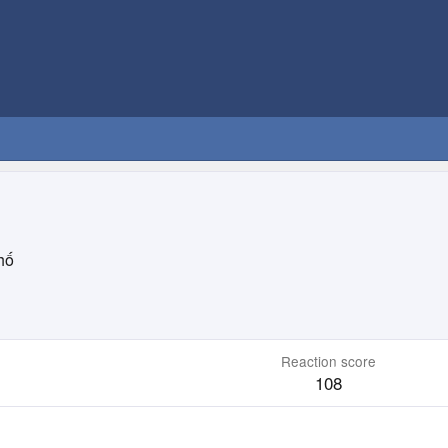
hố
Reaction score
108