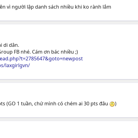
tên vì người lập danh sách nhiều khi ko rành lắm
i di dân.
 Group FB nhé. Cám ơn bác nhiều ;)
read.php?t=2785647&goto=newpost
/laxgirlgvn/
pts (GO 1 tuần, chứ mình có chém ai 30 pts đâu
)