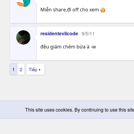
Miễn share,đi off cho xem
residentevilcode
9/5/11
đệu giám chém bừa à -w
1
2
Tiếp
This site uses cookies. By continuing to use this sit
Chọn giao diện
Change width