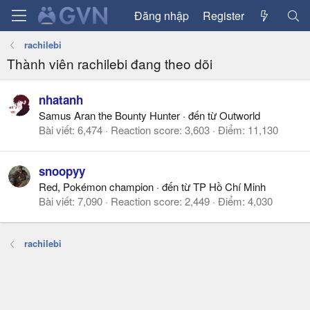
Đăng nhập
Register
rachilebi
Thành viên rachilebi đang theo dõi
nhatanh
Samus Aran the Bounty Hunter
·
đến từ
Outworld
Bài viết
6,474
Reaction score
3,603
Điểm
11,130
snoopyy
Red, Pokémon champion
·
đến từ
TP Hồ Chí Minh
Bài viết
7,090
Reaction score
2,449
Điểm
4,030
rachilebi