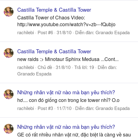
Castilla Temple & Castilla Tower
Castilla Tower of Chaos Video:
http://www.youtube.com/watch?v=zb---fQubjo
rachilebi
Post #6
31/8/10
Diễn đàn:
Granado Espada
Castilla Temple & Castilla Tower
new raids :> Minotaur Sphinx Medusa ...Cont...
rachilebi
Chủ đề
31/8/10
Trả lời: 19
Diễn đàn:
Granado Espada
Những nhân vật nữ nào mà bạn yêu thích?
hơ.... con đó giống con trong Ice tower nhỉ? O.o
rachilebi
Post #3
11/7/10
Diễn đàn:
Granado Espada
Những nhân vật nữ nào mà bạn yêu thích?
GE có rất nhiều nhân vật nữ, đặc biệt là càng về sau