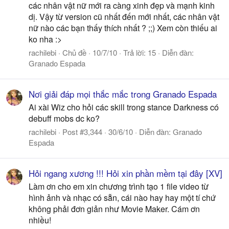
các nhân vật nữ mới ra càng xinh đẹp và mạnh kinh
dị. Vậy từ version cũ nhất đến mới nhất, các nhân vật
nữ nào các bạn thấy thích nhất ? ;;) Xem còn thiếu ai
ko nha :>
rachilebi
Chủ đề
10/7/10
Trả lời: 15
Diễn đàn:
Granado Espada
Nơi giải đáp mọi thắc mắc trong Granado Espada
Ai xài Wiz cho hỏi các skill trong stance Darkness có
debuff mobs dc ko?
rachilebi
Post #3,344
30/6/10
Diễn đàn:
Granado
Espada
Hỏi ngang xương !!! Hỏi xin phần mềm tại đây [XV]
Làm ơn cho em xin chương trình tạo 1 file video từ
hình ảnh và nhạc có sẵn, cái nào hay hay một tí chứ
không phải đơn giản như Movie Maker. Cám ơn
nhiều!