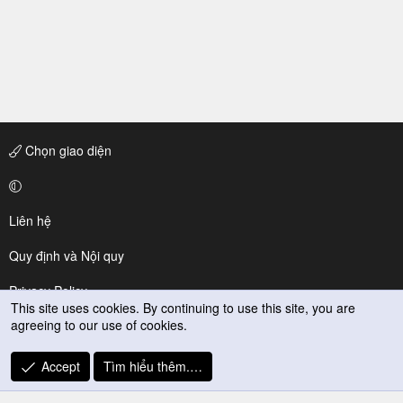
Chọn giao diện
Liên hệ
Quy định và Nội quy
Privacy Policy
This site uses cookies. By continuing to use this site, you are
agreeing to our use of cookies.
Trợ giúp
R
Accept
Tìm hiểu thêm.…
S
S