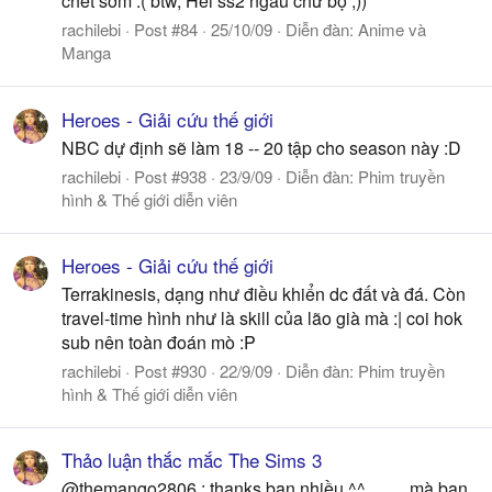
chết sớm :( btw, Hei ss2 ngầu chứ bộ ;))
rachilebi
Post #84
25/10/09
Diễn đàn:
Anime và
Manga
Heroes - Giải cứu thế giới
NBC dự định sẽ làm 18 -- 20 tập cho season này :D
rachilebi
Post #938
23/9/09
Diễn đàn:
Phim truyền
hình & Thế giới diễn viên
Heroes - Giải cứu thế giới
Terrakinesis, dạng như điều khiển dc đất và đá. Còn
travel-time hình như là skill của lão già mà :| coi hok
sub nên toàn đoán mò :P
rachilebi
Post #930
22/9/09
Diễn đàn:
Phim truyền
hình & Thế giới diễn viên
Thảo luận thắc mắc The Sims 3
@themango2806 : thanks bạn nhiều ^^......... mà bạn