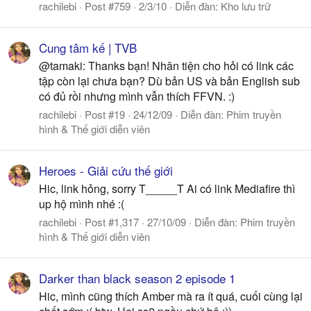
rachilebi
Post #759
2/3/10
Diễn đàn:
Kho lưu trữ
Cung tâm kế | TVB
@tamaki: Thanks bạn! Nhân tiện cho hỏi có link các
tập còn lại chưa bạn? Dù bản US và bản English sub
có đủ rồi nhưng mình vẫn thích FFVN. :)
rachilebi
Post #19
24/12/09
Diễn đàn:
Phim truyền
hình & Thế giới diễn viên
Heroes - Giải cứu thế giới
Hic, link hỏng, sorry T_____T Ai có link Mediafire thì
up hộ mình nhé :(
rachilebi
Post #1,317
27/10/09
Diễn đàn:
Phim truyền
hình & Thế giới diễn viên
Darker than black season 2 episode 1
Hic, mình cũng thích Amber mà ra ít quá, cuối cùng lại