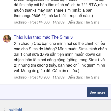
đã tìm thấy cái bồn tắm mình nói chưa ?^^ BTW,mình
muốn thanks mấy bạn share sim (nhất là bạn
themango2806 ^^) mà ko biết + rep thế nào :)
rachilebi
Post #4,006
14/9/09
Diễn đàn:
The Sims
Thảo luận thắc mắc The Sims 3
Xin chào :) Các bạn cho mình hỏi có thể chỉnh chiều
cao cho Sims dc không? Mình muốn Sims mình chân
dài 1 chút nữa :D và sẵn tiện mình muốn down cái
object bồn tắm hơi công cộng (giống trong Sims1 và
2) nhưng tìm không thấy, bạn nào chỉ link giùm mình
với. Mong dc giúp đỡ. Cám ơn nhiều:)
rachilebi
Post #3,960
11/9/09
Diễn đàn:
The Sims
See more
rachilebi