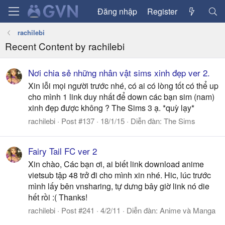
Đăng nhập
Register
rachilebi
Recent Content by rachilebi
Nơi chia sẻ những nhân vật sims xinh đẹp ver 2.
Xin lỗi mọi người trước nhé, có ai có lòng tốt có thể up
cho mình 1 link duy nhất để down các bạn sim (nam)
xinh đẹp được không ? The Sims 3 ạ. *quỳ lạy*
rachilebi
Post #137
18/1/15
Diễn đàn:
The Sims
Fairy Tail FC ver 2
Xin chào, Các bạn ơi, ai biết link download anime
vietsub tập 48 trở đi cho mình xin nhé. Hic, lúc trước
mình lấy bên vnsharing, tự dưng bây giờ link nó die
hết rồi :( Thanks!
rachilebi
Post #241
4/2/11
Diễn đàn:
Anime và Manga