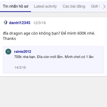
Tin nhắn hồ sơ
Latest activity
Các bài đăng
Giới thiệ
dantri12345
12/3/16
đĩa dragon age còn không bạn? Để mình 600K nhé.
Thanks
rainie2012
R
700k nha bạn. Đĩa còn mới lắm. Mình chơi có 1 lần
14/3/16