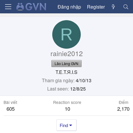
Đăng nhập
Register
R
rainie2012
Lão Làng GVN
T.E.T.Я.I.S
Tham gia ngày
4/10/13
Last seen
12/8/25
Bài viết
Reaction score
Điểm
605
10
2,170
Find