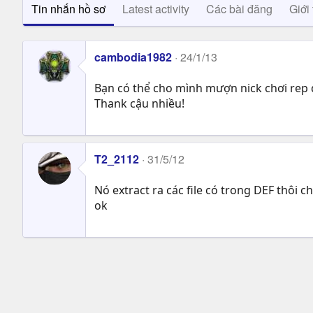
Tin nhắn hồ sơ
Latest activity
Các bài đăng
Giới 
cambodia1982
24/1/13
Bạn có thể cho mình mượn nick chơi rep 
Thank cậu nhiều!
T2_2112
31/5/12
Nó extract ra các file có trong DEF thôi 
ok