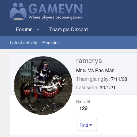
Forums
Tham gia Discord
Latest activity
Register
ramcrys
Mr & Ms Pac-Man
Tham gia ngày
7/11/08
Last seen
30/1/21
Bài viết
129
Find