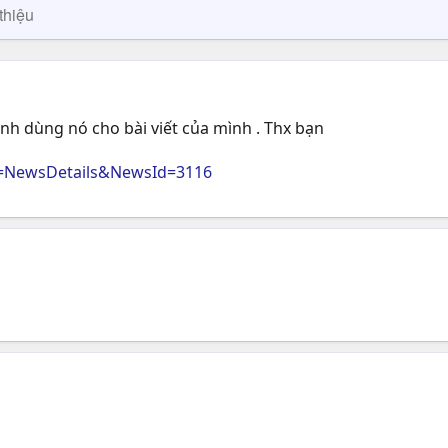
thiệu
nh dùng nó cho bài viết của mình . Thx bạn
ge=NewsDetails&NewsId=3116