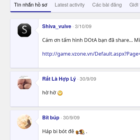
Tin nhắn hồ sơ
Latest activity
Các bài đăng
Giới 
Shiva_vuive
3/10/09
Cám ơn tấm hình DOtA bạn đã share... Mì
http://game.vzone.vn/Default.aspx?Pa
Rất Là Hợp Lý
30/9/09
hờ hờ
Bít búp
30/9/09
Háp bi bót đê
.