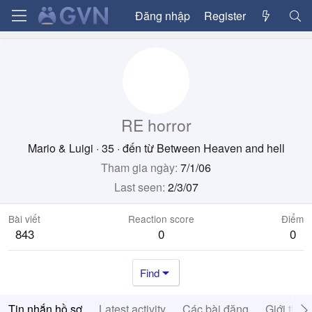
Đăng nhập
Register
RE horror
Mario & Luigi
·
35
·
đến từ
Between Heaven and hell
Tham gia ngày
7/1/06
Last seen
2/3/07
Bài viết
Reaction score
Điểm
843
0
0
Find
Tin nhắn hồ sơ
Latest activity
Các bài đăng
Giới thiệ