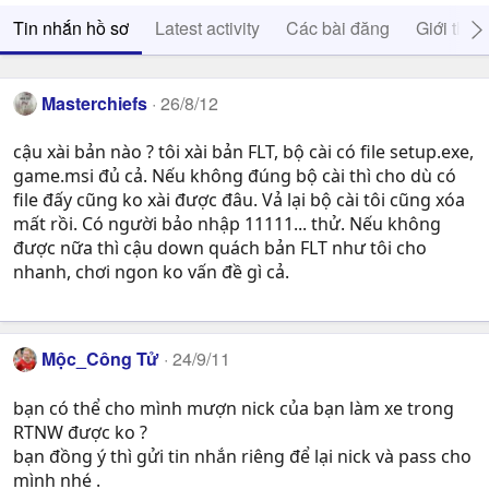
Tin nhắn hồ sơ
Latest activity
Các bài đăng
Giới thiệ
Masterchiefs
26/8/12
cậu xài bản nào ? tôi xài bản FLT, bộ cài có file setup.exe,
game.msi đủ cả. Nếu không đúng bộ cài thì cho dù có
file đấy cũng ko xài được đâu. Vả lại bộ cài tôi cũng xóa
mất rồi. Có người bảo nhập 11111... thử. Nếu không
được nữa thì cậu down quách bản FLT như tôi cho
nhanh, chơi ngon ko vấn đề gì cả.
Mộc_Công Tử
24/9/11
bạn có thể cho mình mượn nick của bạn làm xe trong
RTNW được ko ?
bạn đồng ý thì gửi tin nhắn riêng để lại nick và pass cho
mình nhé .