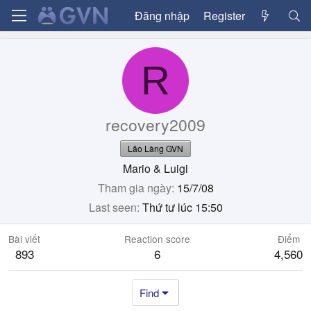
Đăng nhập
Register
R
recovery2009
Lão Làng GVN
Mario & Luigi
Tham gia ngày
15/7/08
Last seen
Thứ tư lúc 15:50
Bài viết
Reaction score
Điểm
893
6
4,560
Find