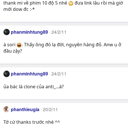
thank mi về phim 10 độ 5 nhé
đưa link lâu rồi mà giờ
mới dow đc :-*
phanminhtung89
24/2/11
à sori
. Thấy ông đó lạ đời, nguyên hàng đỏ. Anw u ở
đâu zậy?
phanminhtung89
24/2/11
ủa bác là clone của anti_...à?
phanthieugia
20/2/11
Tớ cứ thanks trước nhé ^^