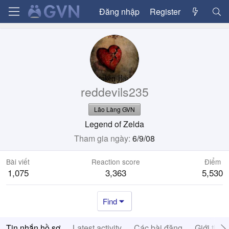
Đăng nhập
Register
reddevils235
Lão Làng GVN
Legend of Zelda
Tham gia ngày
6/9/08
Bài viết
Reaction score
Điểm
1,075
3,363
5,530
Find
Tin nhắn hồ sơ
Latest activity
Các bài đăng
Giới thiệ