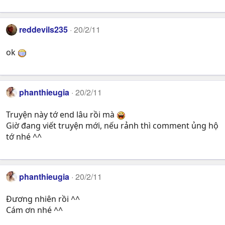
reddevils235
20/2/11
ok
phanthieugia
20/2/11
Truyện này tớ end lâu rồi mà
Giờ đang viết truyện mới, nếu rảnh thì comment ủng hộ
tớ nhé ^^
phanthieugia
20/2/11
Đương nhiên rồi ^^
Cám ơn nhé ^^