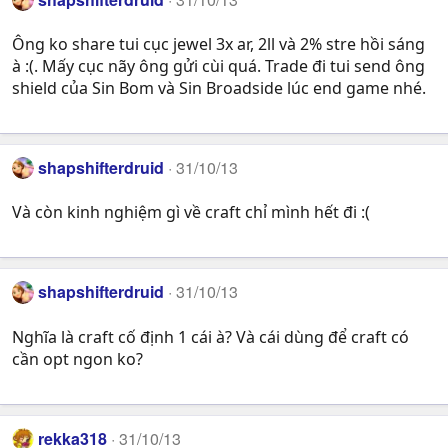
Ông ko share tui cục jewel 3x ar, 2ll và 2% stre hồi sáng
à :(. Mấy cục nãy ông gửi cùi quá. Trade đi tui send ông
shield của Sin Bom và Sin Broadside lúc end game nhé.
shapshifterdruid
31/10/13
Và còn kinh nghiệm gì về craft chỉ mình hết đi :(
shapshifterdruid
31/10/13
Nghĩa là craft cố định 1 cái à? Và cái dùng để craft có
cần opt ngon ko?
rekka318
31/10/13