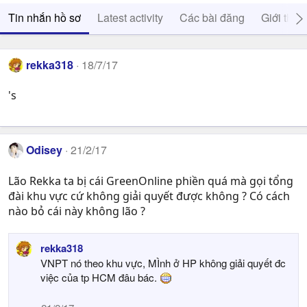
Tin nhắn hồ sơ
Latest activity
Các bài đăng
Giới thiệ
rekka318
18/7/17
's
Odisey
21/2/17
Lão Rekka ta bị cái GreenOnline phiền quá mà gọi tổng
đài khu vực cứ không giải quyết được không ? Có cách
nào bỏ cái này không lão ?
rekka318
VNPT nó theo khu vực, MÌnh ở HP không giải quyết đc
việc của tp HCM đâu bác.