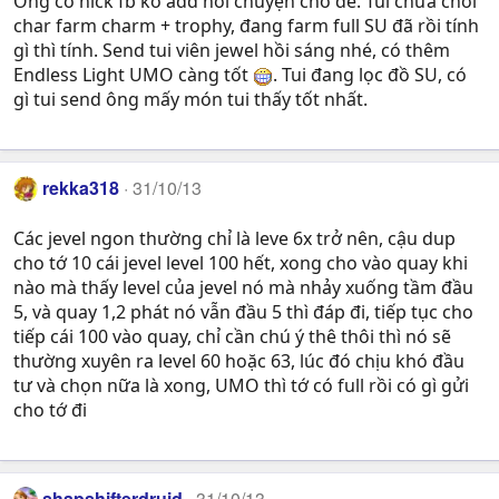
Ông có nick fb ko add nói chuyện cho dễ. Tui chưa chơi
char farm charm + trophy, đang farm full SU đã rồi tính
gì thì tính. Send tui viên jewel hồi sáng nhé, có thêm
Endless Light UMO càng tốt
. Tui đang lọc đồ SU, có
gì tui send ông mấy món tui thấy tốt nhất.
rekka318
31/10/13
Các jevel ngon thường chỉ là leve 6x trở nên, cậu dup
cho tớ 10 cái jevel level 100 hết, xong cho vào quay khi
nào mà thấy level của jevel nó mà nhảy xuống tầm đầu
5, và quay 1,2 phát nó vẫn đầu 5 thì đáp đi, tiếp tục cho
tiếp cái 100 vào quay, chỉ cần chú ý thê thôi thì nó sẽ
thường xuyên ra level 60 hoặc 63, lúc đó chịu khó đầu
tư và chọn nữa là xong, UMO thì tớ có full rồi có gì gửi
cho tớ đi
shapshifterdruid
31/10/13