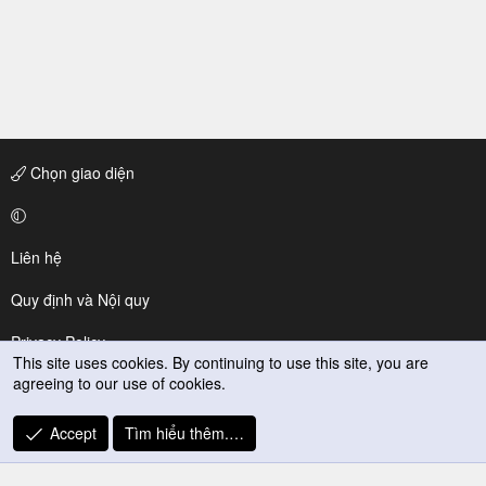
Chọn giao diện
Liên hệ
Quy định và Nội quy
Privacy Policy
This site uses cookies. By continuing to use this site, you are
agreeing to our use of cookies.
Trợ giúp
R
Accept
Tìm hiểu thêm.…
S
S