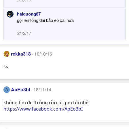
21/2/17
haiduong87
gọi lên tổng đài bảo éo xài nữa
21/2/17
rekka318
10/10/16
ss
ApEo3bI
18/11/14
A
không tìm đc fb ông rồi có j pm tôi nhé
https://www.facebook.com/ApEo3bI