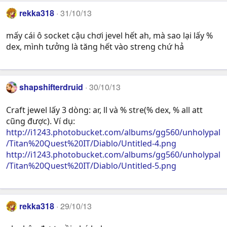
rekka318
31/10/13
mấy cái ô socket cậu chơi jevel hết ah, mà sao lại lấy %
dex, mình tưởng là tăng hết vào streng chứ hả
shapshifterdruid
30/10/13
Craft jewel lấy 3 dòng: ar, ll và % stre(% dex, % all att
cũng được). Ví dụ:
http://i1243.photobucket.com/albums/gg560/unholypal
/Titan%20Quest%20IT/Diablo/Untitled-4.png
http://i1243.photobucket.com/albums/gg560/unholypal
/Titan%20Quest%20IT/Diablo/Untitled-5.png
rekka318
29/10/13