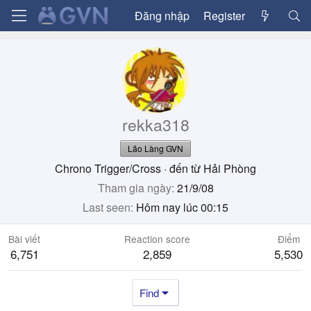
Đăng nhập
Register
rekka318
Lão Làng GVN
Chrono Trigger/Cross
·
đến từ
Hải Phòng
Tham gia ngày
21/9/08
Last seen
Hôm nay lúc 00:15
Bài viết
Reaction score
Điểm
6,751
2,859
5,530
Find