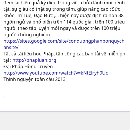
đem lại hiệu quả kỳ diệu trong việc chửa lành mọi bệnh
tật, sự giàu có thật sự trong tâm, giúp nâng cao : Sức
khỏe, Trí Tuệ, Ðạo Ðức ,… hiện nay được dịch ra hơn 38
ngôn ngử và phổ biến trên 114 quốc gia , trên 100 triệu
người theo tập luyện mỗi ngày và được trên 100 triệu
người chứng nghiệm :
https://sites.google.com/site/conduongphanbonquych
ansite/
Tất cả tài liệu học Pháp, tập công các bạn tải về miễn phí
tại :
http://phapluan.org
Đại Pháp Hồng Truyền
http://www.youtube.com/watch?v=kNtElryh0Uc
Thỉnh nguyện toàn cầu 2013
`