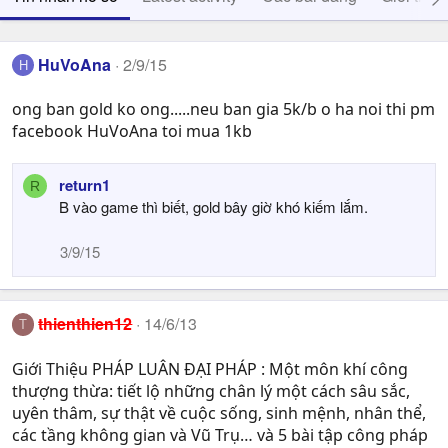
HuVoAna
2/9/15
H
ong ban gold ko ong.....neu ban gia 5k/b o ha noi thi pm
facebook HuVoAna toi mua 1kb
return1
R
B vào game thì biết, gold bây giờ khó kiếm lắm.
3/9/15
thienthien12
14/6/13
T
Giới Thiệu PHÁP LUÂN ĐẠI PHÁP : Một môn khí công
thượng thừa: tiết lộ những chân lý một cách sâu sắc,
uyên thâm, sự thật về cuộc sống, sinh mệnh, nhân thể,
các tầng không gian và Vũ Trụ… và 5 bài tập công pháp