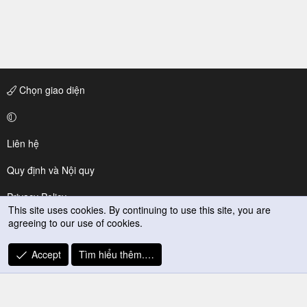
Chọn giao diện
Liên hệ
Quy định và Nội quy
Privacy Policy
This site uses cookies. By continuing to use this site, you are
agreeing to our use of cookies.
Trợ giúp
R
Accept
Tìm hiểu thêm.…
S
S