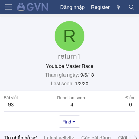
Đăng nhập
Register
R
return1
Youtube Master Race
Tham gia ngày
9/6/13
Last seen
1/2/20
Bài viết
Reaction score
Điểm
93
4
0
Find
Tin nhắn hồ sơ
Latest activity
Các bài đăng
Giới thiệ