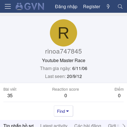
Đăng nhập
Register
R
rinoa747845
Youtube Master Race
Tham gia ngày
6/11/06
Last seen
20/9/12
Bài viết
Reaction score
Điểm
35
0
0
Find
Tin nhắn hồ sơ
Latest activity
Các bài đăng
Giới thiệ