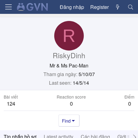
Đăng nhập
Register
R
RiskyDinh
Mr & Ms Pac-Man
Tham gia ngày
5/10/07
Last seen
14/5/14
Bài viết
Reaction score
Điểm
124
0
0
Find
Tin nhắn hồ sơ
Latest activity
Các bài đăng
Giới thiệ