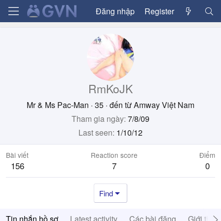
Đăng nhập
Register
RmKoJK
Mr & Ms Pac-Man
·
35
·
đến từ
Amway Việt Nam
Tham gia ngày
7/8/09
Last seen
1/10/12
Bài viết
Reaction score
Điểm
156
7
0
Find
Tin nhắn hồ sơ
Latest activity
Các bài đăng
Giới thiệ