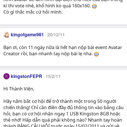
kì thi vote nhé, khổ hình ko quá 160x160.
Có gì thắc mắc cứ hỏi mình.
kingofgame981
20/12/11
Bạn ơi, còn 11 ngày nữa là hết hạn nộp bài event Avatar
Creator rồi, bạn nhanh tay nộp bài lẹ nha.
kingstonFEPR
15/2/11
K
Hi Thành Viên,
Hãy nắm bắt cơ hội để trở thành một trong 50 người
chiến thắng! Chỉ cần điền đầy đủ thông tin vào bảng câu
hỏi, bạn có cơ hội nhận ngay 1 USB Kingston 8GB hoặc
thẻ nhớ! Hấp dẫn quá phải không nào? Nhanh tay hoàn
thành BẢNG CÂU HỎI trước ngày 15/02/2011 và gửi về