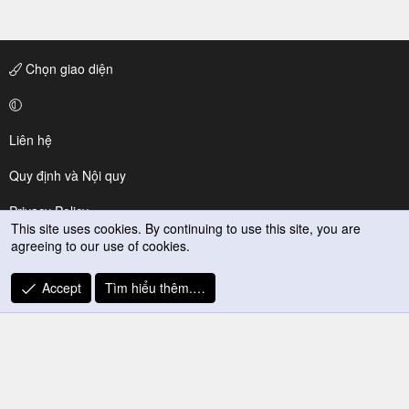
Chọn giao diện
Liên hệ
Quy định và Nội quy
Privacy Policy
This site uses cookies. By continuing to use this site, you are
agreeing to our use of cookies.
Trợ giúp
R
Accept
Tìm hiểu thêm.…
S
S