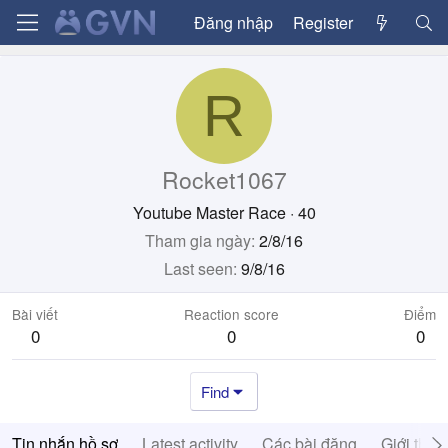
Đăng nhập
Register
R
Rocket1067
Youtube Master Race
·
40
Tham gia ngày
2/8/16
Last seen
9/8/16
Bài viết
Reaction score
Điểm
0
0
0
Find
Tin nhắn hồ sơ
Latest activity
Các bài đăng
Giới thiệ