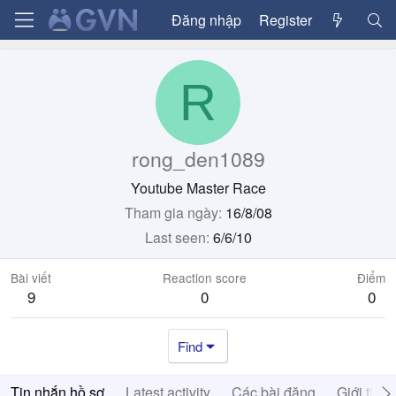
Đăng nhập
Register
R
rong_den1089
Youtube Master Race
Tham gia ngày
16/8/08
Last seen
6/6/10
Bài viết
Reaction score
Điểm
9
0
0
Find
Tin nhắn hồ sơ
Latest activity
Các bài đăng
Giới thiệ