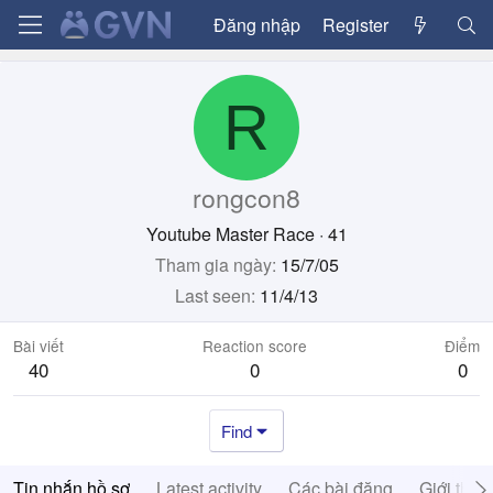
Đăng nhập
Register
R
rongcon8
Youtube Master Race
·
41
Tham gia ngày
15/7/05
Last seen
11/4/13
Bài viết
Reaction score
Điểm
40
0
0
Find
Tin nhắn hồ sơ
Latest activity
Các bài đăng
Giới thiệ