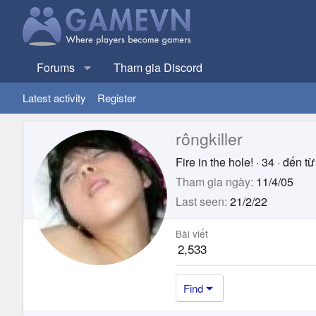
Forums
Tham gia Discord
Latest activity
Register
rôngkiller
Fire in the hole!
·
34
·
đến từ
Tham gia ngày
11/4/05
Last seen
21/2/22
Bài viết
2,533
Find