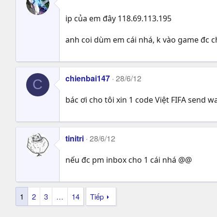
ip của em đây 118.69.113.195
anh coi dùm em cái nhá, k vào game đc c
chienbai147
28/6/12
C
bác ơi cho tôi xin 1 code Việt FIFA send 
tinitri
28/6/12
nếu đc pm inbox cho 1 cái nhá @@
1
2
3
…
14
Tiếp