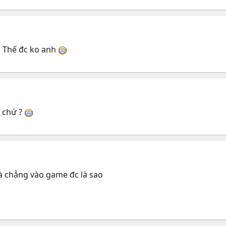
m Thế đc ko anh
N chứ ?
mà chẳng vào game đc là sao