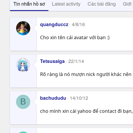
Tin nhắn hồ sơ
Latest activity
Các bài đăng
Giới 
quangduccz
4/8/16
Cho xin tên cái avatar với bạn :)
Tetsusaiga
22/1/14
Rõ ràng là nó mượn nick người khác nên
bachududu
14/10/12
B
cho mình xin cái yahoo để contact đi bạn