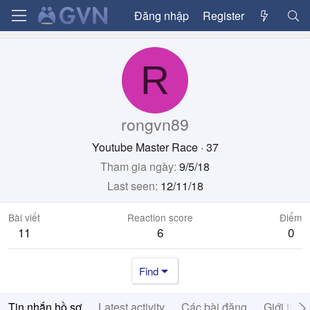
Đăng nhập
Register
R
rongvn89
Youtube Master Race
·
37
Tham gia ngày
9/5/18
Last seen
12/11/18
Bài viết
Reaction score
Điểm
11
6
0
Find
Tin nhắn hồ sơ
Latest activity
Các bài đăng
Giới thiệ