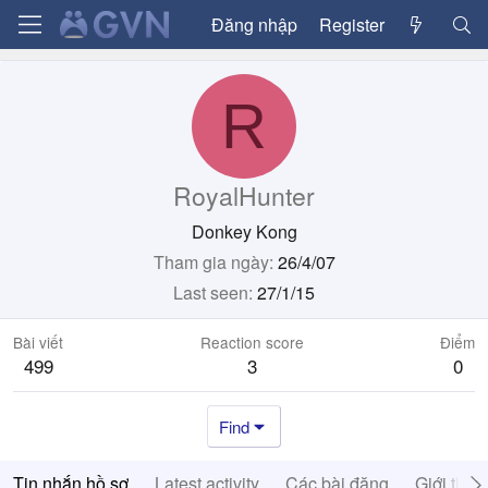
Đăng nhập
Register
R
RoyalHunter
Donkey Kong
Tham gia ngày
26/4/07
Last seen
27/1/15
Bài viết
Reaction score
Điểm
499
3
0
Find
Tin nhắn hồ sơ
Latest activity
Các bài đăng
Giới thiệ