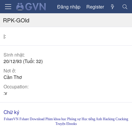
Đăng nhập
Register
RPK-GOld
|:
Sinh nhật
20/12/93 (Tuổi: 32)
Nơi ở
Cần Thơ
Occupation
:v
Chữ ký
FshareVN Fshare Download Phim khoa học Phóng sự Học tiếng Anh Hacking Cracking
Truyện Ebooks