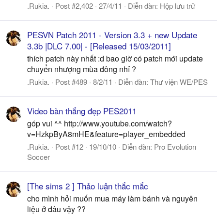
.Rukia.
Post #2,402
27/4/11
Diễn đàn:
Hộp lưu trữ
PESVN Patch 2011 - Version 3.3 + new Update
3.3b |DLC 7.00| - [Released 15/03/2011]
thích patch này nhất :d bao giờ có patch mới update
chuyển nhượng mùa đông nhỉ ?
.Rukia.
Post #489
8/2/11
Diễn đàn:
Thư viện WE/PES
Video bàn thắng đẹp PES2011
góp vui ^^ http://www.youtube.com/watch?
v=HzkpByA8mHE&feature=player_embedded
.Rukia.
Post #12
19/10/10
Diễn đàn:
Pro Evolution
Soccer
[The sims 2 ] Thảo luận thắc mắc
cho mình hỏi muốn mua máy làm bánh và nguyên
liệu ở đâu vậy ??