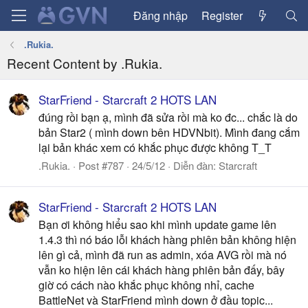
Đăng nhập
Register
.Rukia.
Recent Content by .Rukia.
StarFriend - Starcraft 2 HOTS LAN
đúng rồi bạn ạ, mình đã sửa rồi mà ko đc... chắc là do
bản Star2 ( mình down bên HDVNbit). Mình đang cắm
lại bản khác xem có khắc phục được không T_T
.Rukia.
Post #787
24/5/12
Diễn đàn:
Starcraft
StarFriend - Starcraft 2 HOTS LAN
Bạn ơi không hiểu sao khi mình update game lên
1.4.3 thì nó báo lỗi khách hàng phiên bản không hiện
lên gì cả, mình đã run as admin, xóa AVG rồi mà nó
vẫn ko hiện lên cái khách hàng phiên bản đấy, bây
giờ có cách nào khắc phục không nhỉ, cache
BattleNet và StarFriend mình down ở đầu topic...