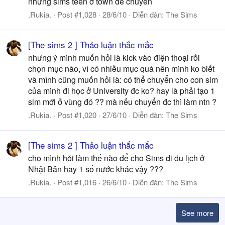
những sims teen ở town để chuyển
.Rukia.
Post #1,028
28/6/10
Diễn đàn:
The Sims
[The sims 2 ] Thảo luận thắc mắc
nhưng ý mình muốn hỏi là kick vào điện thoại rồi
chọn mục nào, vì có nhiều mục quá nên mình ko biết
và mình cũng muốn hỏi là: có thể chuyển cho con sim
của mình đi học ở University đc ko? hay là phải tạo 1
sim mới ở vùng đó ?? mà nếu chuyển đc thì làm ntn ?
.Rukia.
Post #1,020
27/6/10
Diễn đàn:
The Sims
[The sims 2 ] Thảo luận thắc mắc
cho mình hỏi làm thế nào để cho Sims đi du lịch ở
Nhật Bản hay 1 số nước khác vậy ???
.Rukia.
Post #1,016
26/6/10
Diễn đàn:
The Sims
See more