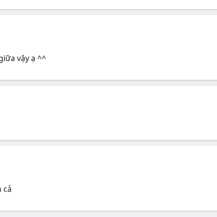
giữa vậy ạ ^^
m cả