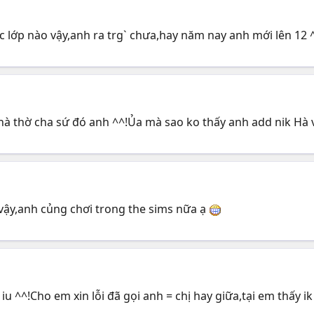
c lớp nào vậy,anh ra trg` chưa,hay năm nay anh mới lên 12 
hà thờ cha sứ đó anh ^^!Ủa mà sao ko thấy anh add nik Hà 
vậy,anh củng chơi trong the sims nữa ạ
iu ^^!Cho em xin lỗi đã gọi anh = chị hay giữa,tại em thấy i