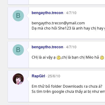
bengaytho.trecon
4/7/10
B
bengaytho.trecon@ymail.com
Dạ mà cho hỏi She123 là anh hay chị hay 
bengaytho.trecon
4/7/10
B
CHị là ai vậy ạ
,chị là bạn chị Mèo hả
RapGirl
25/6/10
Em thử bỏ folder Downloads ra chưa á?
Ss tìm trên google chưa thấy ai bị như e