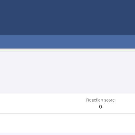
Reaction score
0