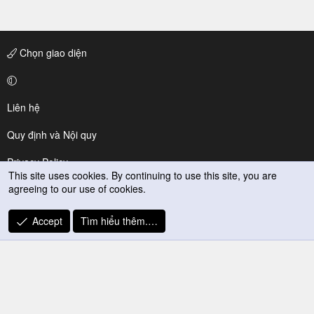
Chọn giao diện
Liên hệ
Quy định và Nội quy
Privacy Policy
This site uses cookies. By continuing to use this site, you are
agreeing to our use of cookies.
Trợ giúp
R
Accept
Tìm hiểu thêm.…
S
S