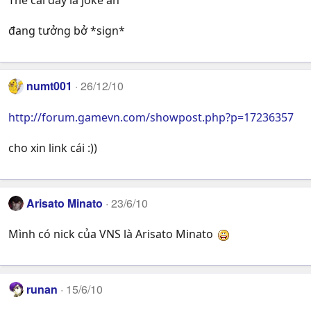
Thế cái đấy là joke ah
đang tưởng bở *sign*
numt001
26/12/10
http://forum.gamevn.com/showpost.php?p=17236357
cho xin link cái :))
Arisato Minato
23/6/10
Mình có nick của VNS là Arisato Minato
runan
15/6/10