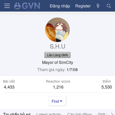
Đăng nhập
Register
S.H.U
Lão Làng GVN
Mayor of SimCity
Tham gia ngày
1/7/08
Bài viết
Reaction score
Điểm
4,433
1,216
5,530
Find
Tin nhắn hồ sơ
Latest activity
Các bài đăng
Giới thiệ